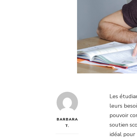
Les étudia
leurs beso
pouvoir con
BARBARA
soutien sco
T.
idéal pour 