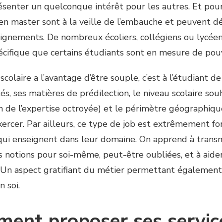
ésenter un quelconque intérêt pour les autres. Et pour
 en master sont à la veille de l’embauche et peuvent 
eignements. De nombreux écoliers, collégiens ou lycée
cifique que certains étudiants sont en mesure de pou
scolaire a l’avantage d’être souple, c’est à l’étudiant d
tés, ses matières de prédilection, le niveau scolaire sou
on de l’expertise octroyée) et le périmètre géographiqu
xercer. Par ailleurs, ce type de job est extrêmement f
qui enseignent dans leur domaine. On apprend à transm
es notions pour soi-même, peut-être oubliées, et à aid
. Un aspect gratifiant du métier permettant également 
n soi.
ent proposer ses servic