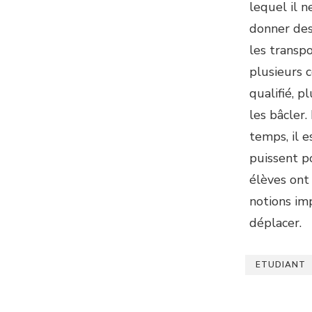
lequel il n
donner des
les transpo
plusieurs c
qualifié, p
les bâcler.
temps, il e
puissent p
élèves ont
notions imp
déplacer.
ETUDIANT