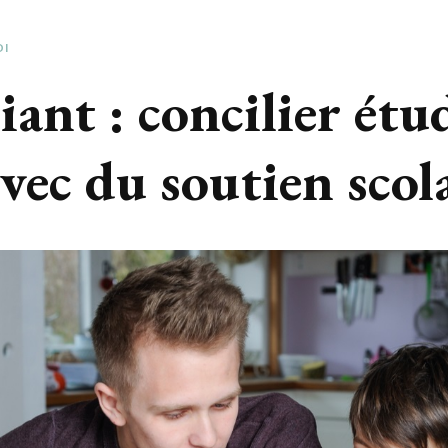
OI
iant : concilier étu
vec du soutien scol