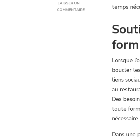
LAISSER UN
temps néce
COMMENTAIRE
SUR
JOB
Souti
ÉTUDIANT
:
form
CONCILIER
ÉTUDES
ET
Lorsque l’o
EMPLOI
AVEC
boucler les
DU
liens socia
SOUTIEN
SCOLAIRE
au restaura
Des besoins
toute forme
nécessaire 
Dans une p