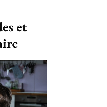
des et
aire