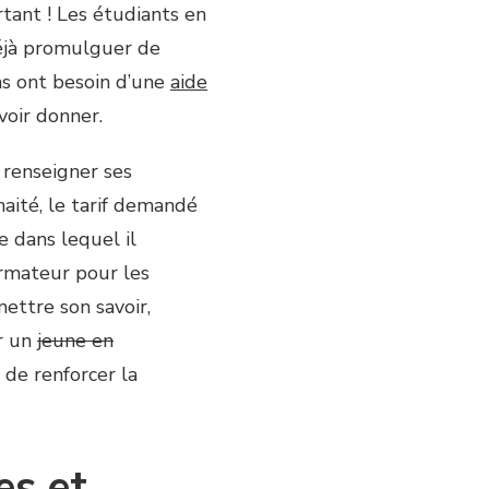
tant ! Les étudiants en
déjà promulguer de
ns ont besoin d’une
aide
voir donner.
e renseigner ses
haité, le tarif demandé
e dans lequel il
ormateur pour les
ettre son savoir,
er un
jeune en
de renforcer la
es et