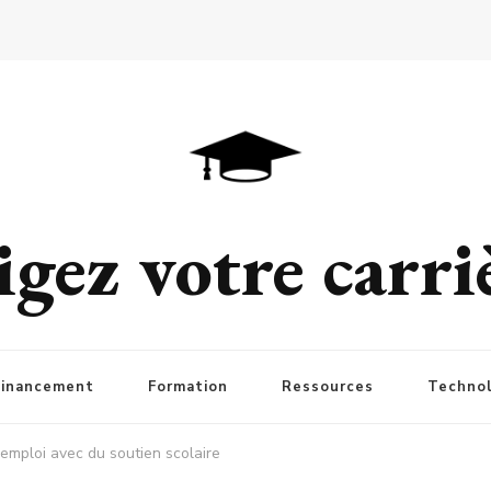
igez votre carriè
Financement
Formation
Ressources
Technol
t emploi avec du soutien scolaire