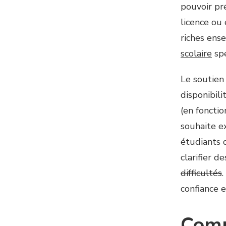
pouvoir pr
licence ou
riches ens
scolaire
spé
Le soutien 
disponibili
(en foncti
souhaite e
étudiants 
clarifier d
difficultés
confiance e
Comm