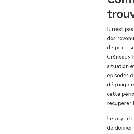
trouv
Il n’est pa
des revenus
de proposer
Créneaux ho
situation e
épisodes d
dégringole
cette péri
récupérer 
Le pays ét
de donner 